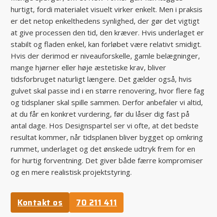
hurtigt, fordi materialet visuelt virker enkelt. Men i praksis
er det netop enkelthedens synlighed, der gør det vigtigt
at give processen den tid, den kræver. Hvis underlaget er
stabilt og fladen enkel, kan forløbet være relativt smidigt.
Hvis der derimod er niveauforskelle, gamle belægninger,
mange hjørner eller høje æstetiske krav, bliver
tidsforbruget naturligt længere. Det gælder også, hvis
gulvet skal passe ind i en større renovering, hvor flere fag
og tidsplaner skal spille sammen. Derfor anbefaler vi altid,
at du får en konkret vurdering, før du låser dig fast på
antal dage. Hos Designspartel ser vi ofte, at det bedste
resultat kommer, når tidsplanen bliver bygget op omkring
rummet, underlaget og det ønskede udtryk frem for en
for hurtig forventning. Det giver både færre kompromiser
og en mere realistisk projektstyring.
Kontakt os
70 211 411