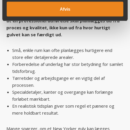
kræver, så der findes ikke én fast standard for alle
Afvis
opgaver. Den mest brugbare tommelfingerregel er,
at en professionel udførelse skal planlægges ud fra
proces og kvalitet, ikke kun ud fra hvor hurtigt
gulvet kan se færdigt ud.
Små, enkle rum kan ofte planlægges hurtigere end
store eller detaljerede arealer.
Forberedelse af underlag har stor betydning for samlet
tidsforbrug.
Tørretider og arbejdsgange er en vigtig del af
processen.
Specialdetaljer, kanter og overgange kan forlænge
forløbet mærkbart.
En realistisk tidsplan giver som regel et pænere og
mere holdbart resultat.
Mange spørger, om et New Yorker gulv kan lægges