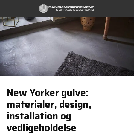
Spring til hovedindhold
Spring til sidefod
New Yorker gulve:
materialer, design,
installation og
vedligeholdelse