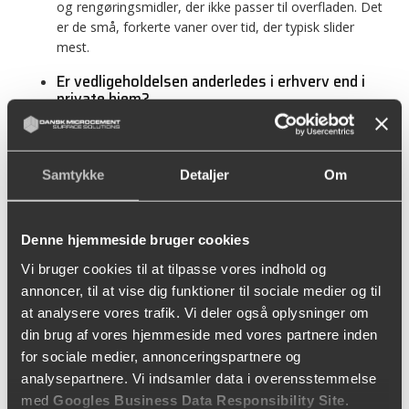
og rengøringsmidler, der ikke passer til overfladen. Det
er de små, forkerte vaner over tid, der typisk slider
mest.
Er vedligeholdelsen anderledes i erhverv end i
private hjem?
Ja, ofte. Jo højere trafik og jo hårdere brug, desto
vigtigere bliver forebyggelse og faste rutiner for at
Samtykke
Detaljer
Om
bevare udtrykket over tid.
Denne hjemmeside bruger cookies
Hvis du vil se mere om overfladen og dens egenskaber,
Vi bruger cookies til at tilpasse vores indhold og
kan du læse videre om
New Yorker gulv
og
microcement
annoncer, til at vise dig funktioner til sociale medier og til
gulv
.
at analysere vores trafik. Vi deler også oplysninger om
din brug af vores hjemmeside med vores partnere inden
for sociale medier, annonceringspartnere og
analysepartnere. Vi indsamler data i overensstemmelse
med
Googles Business Data Responsibility Site
.