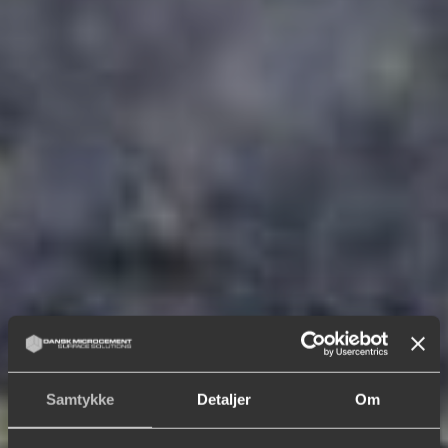
Dansk kvalitet & design
Specialister i microcement
Personlig rådgivning
Samtykke
Detaljer
Om
Få et tilbud