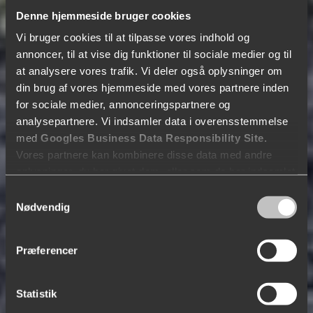
Vi vender tilbage hurtigst muligt.
Denne hjemmeside bruger cookies
Vi bruger cookies til at tilpasse vores indhold og
annoncer, til at vise dig funktioner til sociale medier og til
at analysere vores trafik. Vi deler også oplysninger om
din brug af vores hjemmeside med vores partnere inden
for sociale medier, annonceringspartnere og
analysepartnere. Vi indsamler data i overensstemmelse
med
Googles Business Data Responsibility Site
.
Vores partnere kan kombinere disse data med andre
oplysninger, du har givet dem, eller som de har indsamlet
fra din brug af deres tjenester.
Samtykkevalg
Nødvendig
Se Cookie & Privatlivspolitik
her
Præferencer
Statistik