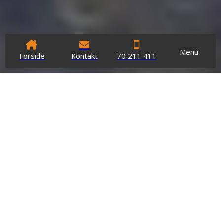
Menu
Forside
Kontakt
70 211 411
Mission
Vores mission hos Designspartel er, hele tiden at være på
forkant med markedet ved at skabe de bedste
Microcement produkter, flest muligheder, bedste
overskuelighed samt enkleste procedurer.
Designspartel TM er skabt ud fra devisen, at kunne levere
et simplere produkt med flere muligheder. Skabt i
Danmark og ikke et produkt man køber sig til,
Designspartel er skabt af os.