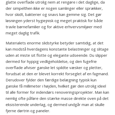
glatte overflade utrolig nem at rengøre i det daglige, da
der simpelthen ikke er nogen samlinger eller sprækker,
hvor skidt, bakterier og snavs kan gemme sig. Det gør
løsningen yderst hygiejnisk og meget praktisk for både
travle børnefamilier og for aktive erhvervsmiljøer med
meget daglig trafik.
Materialets enorme slidstyrke betyder samtidig, at det
kan modstå hverdagens konstante belastninger og slitage
uden at miste sit flotte og elegante udseende. Du slipper
dermed for hyppig vedligeholdelse, og den fugefrie
overflade afviser ganske let spildte væsker og pletter,
forudsat at den er blevet korrekt forseglet af en fagmand.
Derudover fylder den færdige belægning typisk kun
ganske få millimeter i højden, hvilket gør den utrolig ideel
til alle former for indendørs renoveringsprojekter. Man kan
nemlig ofte påføre den stærke masse direkte oven på det
eksisterende underlag, og dermed undgår man at skulle
fjerne dørtrin og paneler.